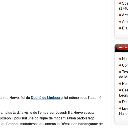
Sce
(1740
Arm
Arm
Bla
Not
Con
Tes
de Ma
Ren
Ces
Léona
ban de Herve, fief du
Duché de Limbourg
, lui-même sous l’autorité
Dis
Liv
n plus tard, la visite de l’empereur Joseph II à Herve suscite
Halle
oseph II poursuit une politique de modernisation parfois trop
e » du Brabant, maladresse qui amena la Révolution babançonne de