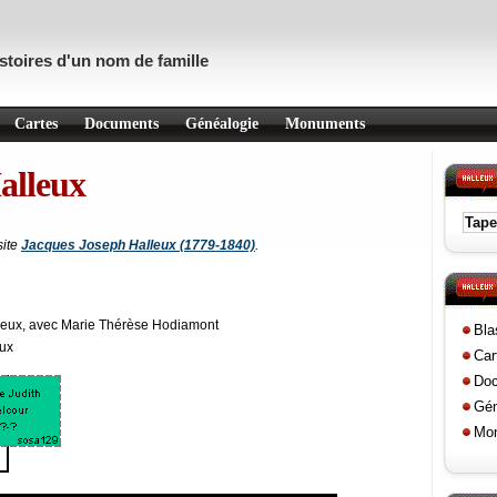
istoires d'un nom de famille
Cartes
Documents
Généalogie
Monuments
alleux
site
Jacques Joseph Halleux (1779-1840)
.
neux, avec Marie Thérèse Hodiamont
Bla
eux
Car
Do
Gén
Mo