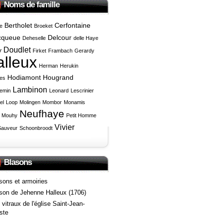
Noms de famille
Bertholet
Cerfontaine
e
Broeket
cqueue
Delcour
Deheselle
delle Haye
Doudlet
y
Firket
Frambach
Gerardy
lleux
Herman
Herukin
Hodiamont
Hougrand
les
Lambinon
emin
Leonard
Lescrinier
el
Loop
Molingen
Mombor
Monamis
Neufhaye
Mouhy
Petit Homme
Vivier
Sauveur
Schoonbroodt
Blasons
sons et armoiries
son de Jehenne Halleux (1706)
 vitraux de l'église Saint-Jean-
ste