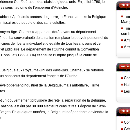
éphémère Confédération des états belgiques unis. En juillet 1790, le
s sous l’autorité de l’empereur d’Autriche.
Tom
Autriche. Après trois années de guerre, la France annexe la Belgique.
Maroy
missaires du peuple et des sans-culottes.
Tom
du moyen-âge. Charneux appartient dorénavant au département
son f
ef-lieu. La souveraineté de la nation remplace le pouvoir personnel du
Arm
ncipes de liberté individuelle, d’égalité de tous les citoyens et de
Arm
if et judiciaire. Le département de l’Ourthe connut la Convention
e Consulat (1799-1804) et ensuite l’Empire jusqu’à la chute de
la Belgique aux Royaume-Uni des Pays-Bas. Charneux se retrouve
urs sont ceux du département français de l’Ourthe.
Car
Hal
veloppement industriel de la Belgique, mais autoritaire, il irrite
res.
Les
 et un gouvernement provisoire décrète la séparation de la Belgique,
national est élu par 30 000 électeurs censitaires. Léopold de Saxe-
 Belges. En quelques années, la Belgique indépendante deviendra la
e.
Con
Gén