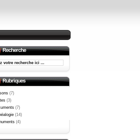
Recherche
Rubriques
sons
(7)
tes
(3)
cuments
(7)
éalogie
(14)
numents
(4)