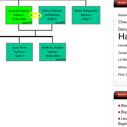
Antoin
Cha
Detr
Ha
Hesel
Jacqu
Le Wa
Monty
Pirot
Bla
Bla
Les
Bapti