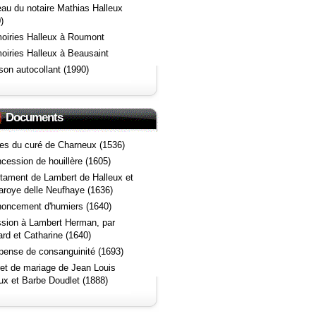
au du notaire Mathias Halleux
)
oiries Halleux à Roumont
oiries Halleux à Beausaint
son autocollant (1990)
Documents
es du curé de Charneux (1536)
cession de houillère (1605)
tament de Lambert de Halleux et
roye delle Neufhaye (1636)
oncement d'humiers (1640)
sion à Lambert Herman, par
rd et Catharine (1640)
pense de consanguinité (1693)
ret de mariage de Jean Louis
ux et Barbe Doudlet (1888)