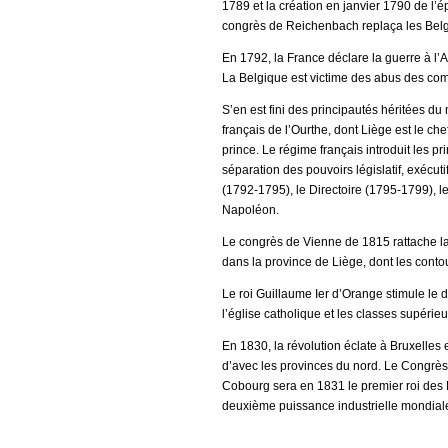
1789 et la création en janvier 1790 de l’
congrès de Reichenbach replaça les Belge
En 1792, la France déclare la guerre à l’
La Belgique est victime des abus des com
S’en est fini des principautés héritées 
français de l’Ourthe, dont Liège est le ch
prince. Le régime français introduit les pri
séparation des pouvoirs législatif, exécut
(1792-1795), le Directoire (1795-1799), l
Napoléon.
Le congrès de Vienne de 1815 rattache 
dans la province de Liège, dont les conto
Le roi Guillaume Ier d’Orange stimule le dé
l’église catholique et les classes supérieu
En 1830, la révolution éclate à Bruxelles
d’avec les provinces du nord. Le Congrès 
Cobourg sera en 1831 le premier roi des
deuxième puissance industrielle mondial